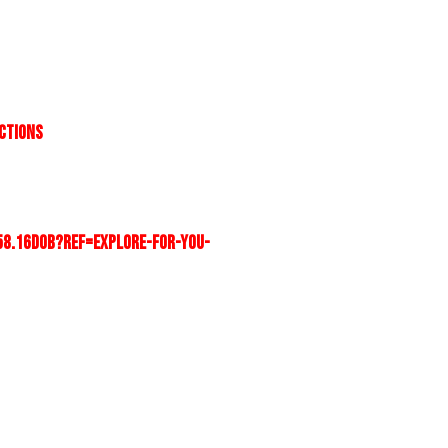
ECTIONS
58.16D0B?ref=explore-for-you-