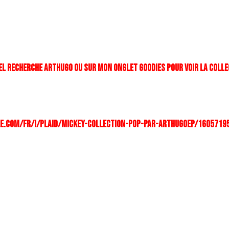
BEL RECHERCHE ARTHUGO OU SUR MON ONGLET GOODIES POUR VOIR LA COLL
ble.com/fr/i/plaid/MICKEY-COLLECTION-POP-par-ARTHUGOEP/1605719